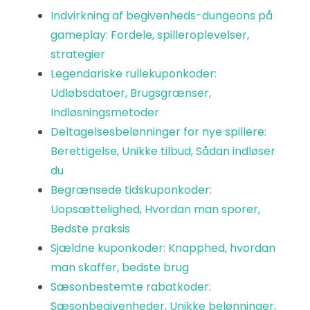
Indvirkning af begivenheds-dungeons på
gameplay: Fordele, spilleroplevelser,
strategier
Legendariske rullekuponkoder:
Udløbsdatoer, Brugsgrænser,
Indløsningsmetoder
Deltagelsesbelønninger for nye spillere:
Berettigelse, Unikke tilbud, Sådan indløser
du
Begrænsede tidskuponkoder:
Uopsættelighed, Hvordan man sporer,
Bedste praksis
Sjældne kuponkoder: Knapphed, hvordan
man skaffer, bedste brug
Sæsonbestemte rabatkoder:
Sæsonbegivenheder, Unikke belønninger,