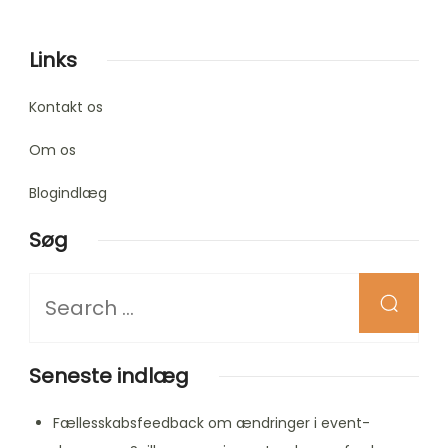
Links
Kontakt os
Om os
Blogindlæg
Søg
Looking
for
Something?
Seneste indlæg
Fællesskabsfeedback om ændringer i event-