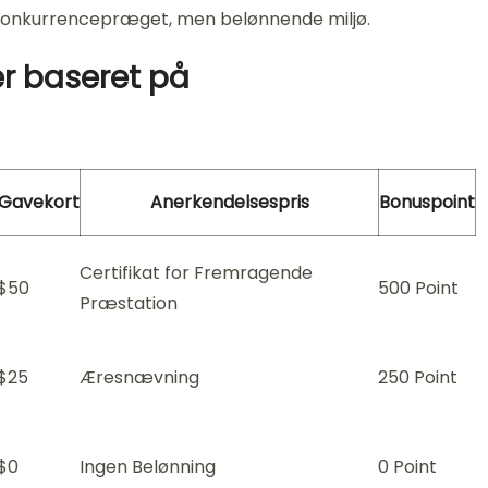
t konkurrencepræget, men belønnende miljø.
r baseret på
Gavekort
Anerkendelsespris
Bonuspoint
Certifikat for Fremragende
$50
500 Point
Præstation
$25
Æresnævning
250 Point
$0
Ingen Belønning
0 Point