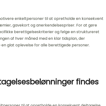
motivere enkeltpersoner til at opretholde en konsekvent
mier, gavekort og anerkendelsespriser. For at gøre
ifikke berettigelseskriterier og følge en struktureret
ingen af hver måned med en klar tidsplan, der
e en glat oplevelse for alle berettigede personer.
tagelsesbelønninger findes
tpersoner til at opretholde en konsekvent deltagelse.