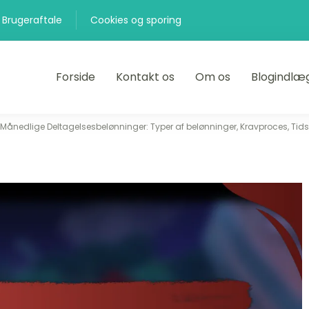
Brugeraftale
Cookies og sporing
Forside
Kontakt os
Om os
Blogindlæ
Månedlige Deltagelsesbelønninger: Typer af belønninger, Kravproces, Tid