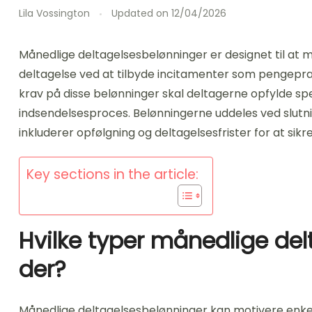
Lila Vossington
Updated on
12/04/2026
Månedlige deltagelsesbelønninger er designet til at 
deltagelse ved at tilbyde incitamenter som pengepræ
krav på disse belønninger skal deltagerne opfylde spec
indsendelsesproces. Belønningerne uddeles ved slutn
inkluderer opfølgning og deltagelsesfrister for at sikr
Key sections in the article:
Hvilke typer månedlige del
der?
Månedlige deltagelsesbelønninger kan motivere enkel