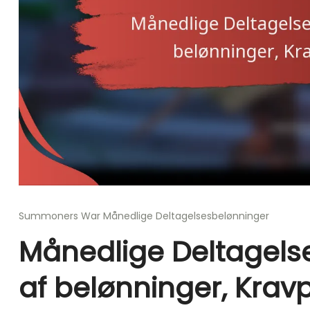
Summoners War Månedlige Deltagelsesbelønninger
Månedlige Deltagels
af belønninger, Krav