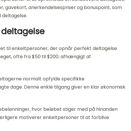
er, gavekort, anerkendelsespriser og bonuspoint, som
 deltagelse.
 deltagelse
t til enkeltpersoner, der opnår perfekt deltagelse
get, ofte fra $50 til $200, afhængigt af
 deltagerne normalt opfylde specifikke
lagte dage. Denne enkle tilgang giver en klar økonomisk
belønninger, hvor beløbet stiger med på hinanden
ligere motiverer enkeltpersoner til at forblive