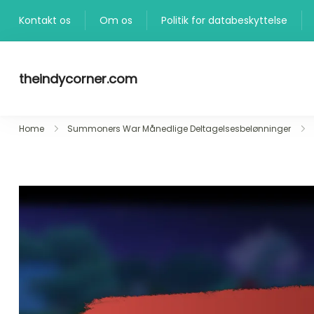
Skip
Kontakt os
Om os
Politik for databeskyttelse
to
content
theindycorner.com
Home
Summoners War Månedlige Deltagelsesbelønninger