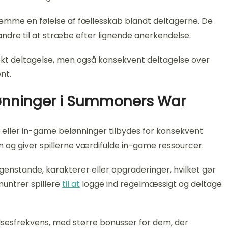
fremme en følelse af fællesskab blandt deltagerne. De
dre til at stræbe efter lignende anerkendelse.
fekt deltagelse, men også konsekvent deltagelse over
nt.
lønninger i Summoners War
eller in-game belønninger tilbydes for konsekvent
n og giver spillerne værdifulde in-game ressourcer.
ve genstande, karakterer eller opgraderinger, hvilket gør
muntrer spillere
til at
logge ind regelmæssigt og deltage
lsesfrekvens, med større bonusser for dem, der