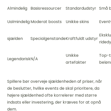
Almindelig
Basisressourcer
Standardudstyr
Små b
Ualmindelig
Moderat boosts
Unikke skins
Event
Eksklu
sjælden
Specialgenstande
Kraftfuldt udstyr
ridedy
Unikke
Top-t
Legendarisk
N/A
artefakter
beløn
Spillere bør overveje sjældenheden af priser, når
de beslutter, hvilke events de skal prioritere, da
højere sjældenhed ofte korrelerer med større
indsats eller investering, der kræves for at opnå
dem.