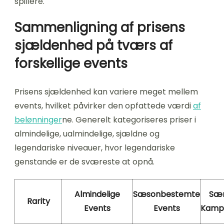
spillere.
Sammenligning af prisens
sjældenhed på tværs af
forskellige events
Prisens sjældenhed kan variere meget mellem
events, hvilket påvirker den opfattede værdi
af
belønninger
ne. Generelt kategoriseres priser i
almindelige, ualmindelige, sjældne og
legendariske niveauer, hvor legendariske
genstande er de sværeste at opnå.
Almindelige
Sæsonbestemte
Sær
Rarity
Events
Events
Kamp