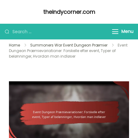
Skip
theindycorner.com
to
content
Looking
Menu
for
Home
Summoners War Event Dungeon Præmier
Event
Something?
Dungeon Præmievariationer: Forskelle efter event, Typer af
belønninger, Hvordan man indløser