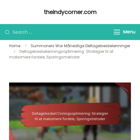
Skip
theindycorner.com
to
content
Looking
Menu
for
Home
Summoners War Månedlige Deltagelsesbelønninger
Something?
Deltagelsesbelønningsoptimering: Strategier til at
maksimere fordele, Sporingsmetoder