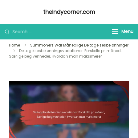
Skip
theindycorner.com
to
content
Looking
Menu
for
Home
Summoners War Månedlige Deltagelsesbelønninger
Something?
Deltagelsesbelønningsvariationer: Forskelle pr. måned,
Særlige begivenheder, Hvordan man maksimerer