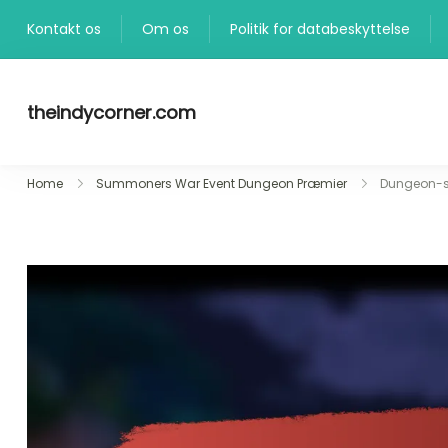
Skip
Kontakt os
Om os
Politik for databeskyttelse
to
content
theindycorner.com
Home
Summoners War Event Dungeon Præmier
Dungeon-sp