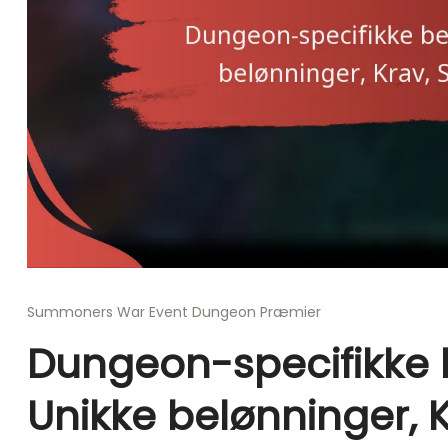
Summoners War Event Dungeon Præmier
Dungeon-specifikke 
Unikke belønninger, 