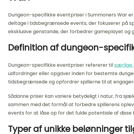
Dungeon-specifikke eventpriser i Summoners War e
deltage i tidsbegrænsede events, der fokuserer på spe
eksklusive genstande, der forbedrer gameplayet og gi
Definition af dungeon-specifi
Dungeon-specifikke eventpriser refererer til
særlige
udfordringer eller opgaver inden for bestemte dungeon
tidsbegrænsede og opfordrer spillerne til at engagere 
Sådanne priser kan variere betydeligt i natur, fra sj
sammen med det formål at forbedre spillerens oplevelse
events for at låse op for det fulde potentiale af disse
Typer af unikke belønninger t