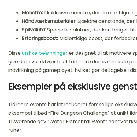
Monstre:
Eksklusive monstre, der ikke er tilgæ
Håndværksmaterialer:
Sjældne genstande, der br
Spilvaluta:
Specielle valutaer, der kan bruges til
Erfaringsboost:
Midlertidige boost, der forbedre
Disse
unikke belønninger
er designet til at motivere sp
give dem værktøjer til at forbedre deres samlede pr
indvirkning på gameplayet, hvilket gør deltagelse i di
Eksempler på eksklusive genst
Tidligere events har introduceret forskellige eksklusi
eksempel tilbød “Fire Dungeon Challenge” et unikt il
Tilsvarende gav “Water Elemental Event” håndværksmat
runer.