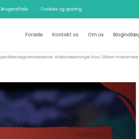
Brugeraftale
Cookies og sporing
Forside
Kontakt os
Om os
Blogindlæ
ecifikke begivenhedspriser: Unikke belønninger, Krav, Sådan maksimerer