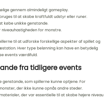
ngelige gennem almindeligt gameplay.
uges til at skabe kraftfuldt udstyr eller runer.
 at købe unikke genstande.
r niveauhastigheden for monstre.
illerne til at udforske forskellige aspekter af spillet og
æstation. Hver type belønning kan have en betydelig
sse events værdifuld.
ande fra tidligere events
ve genstande, som spillerne kunne optjene. For
dmonster, der ikke kunne opnås andre steder.
erialer, der var essentielle til at skabe højere niveau