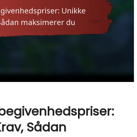
begivenhedspriser:
Krav, Sådan